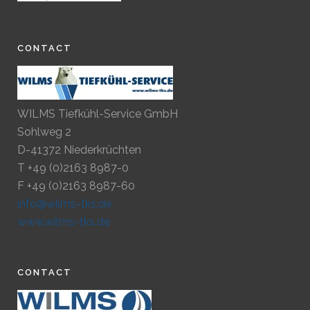
CONTACT
WILMS Tiefkühl-Service GmbH
Sohlweg 2
D-41372 Niederkrüchten
T +49 (0)2163 8987-0
F +49 (0)2163 8987-60
info@wilms-tks.de
www.wilms-tks.de
CONTACT