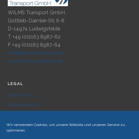
WILMS Transport GmbH
Gottlieb-Daimler-Str. 6-8
D-14974 Ludwigsfelde
T +49 (0)2163 8987-62
F +49 (0)2163 8987-64
info@wilms-transport.de
www.wilms-transport.de
LEGAL
Legal notice
Cookie Policy (EU)
Disclaimer
Sitemap
Wir verwenden Cookies, um unsere Website und unseren Service zu
optimieren.