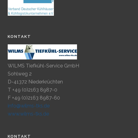
KONTAKT
WILMS Tiefkühl-Service GmbH
Sohlweg 2
D-41372 Niederkrüchten
T +49 (0)2163 8987-0
F +49 (0)2163 8987-60
info@wilms-tks.de
www.wilms-tks.de
KONTAKT