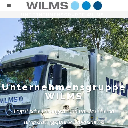
UNTERNEHMENSGRUPPE WILMS
Unternehmensgruppe
WILMS
Logistische Lösungen rund um das Thema
temperaturgeführte Lebensmittel